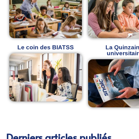
Le coin des BIATSS
La Quinzai
universitai
Derniers articles publiés