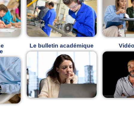
ne
Le bulletin académique
Vidé
re