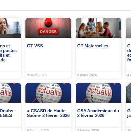
ns et
GT VSS
GT Maternelles
C
e postes
d
ifs et
e
 de
f
9 mars 2026
9 mars 2026
4 
Doubs :
● CSASD de Haute
CSA Académique du
G
LEGES
Saône- 2 février 2026
2 février 2026
j
6 février 2026
2 février 2026
29