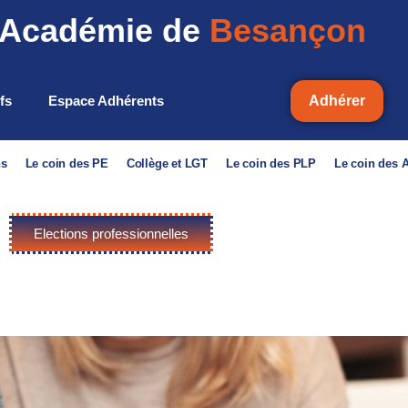
Académie de
Besançon
ifs
Espace Adhérents
Adhérer
ns
Le coin des PE
Collège et LGT
Le coin des PLP
Le coin des
Elections professionnelles