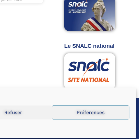
Le SNALC national
Refuser
Préferences
GU
Données personnelles