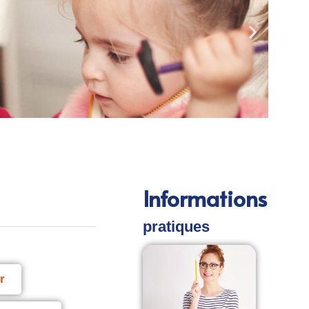
mardi 23
GT 
Informations
pratiques
r