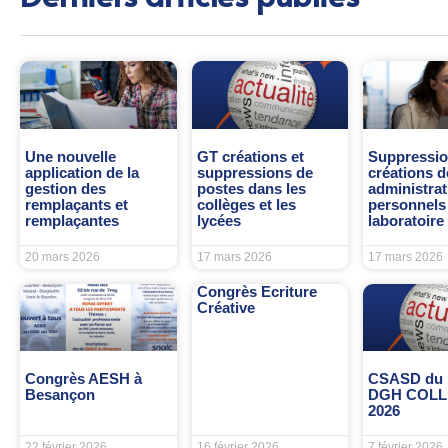
Une nouvelle
GT créations et
Suppressio
application de la
suppressions de
créations d
gestion des
postes dans les
administrat
remplaçants et
collèges et les
personnels
remplaçantes
lycées
laboratoire
20 mars 2026
17 mars 2026
17 mars 2026
Congrès Ecriture
Créative
Congrès AESH à
CSASD du 
Besançon
DGH COL
2026
22 février 2026
16 février 2026
7 février 2026