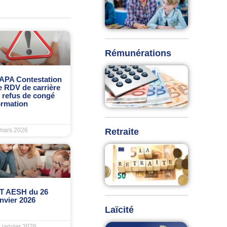
Rémunérations
APA Contestation
e RDV de carrière
t refus de congé
ormation
Retraite
mars 2026
T AESH du 26
anvier 2026
Laïcité
 janvier 2026