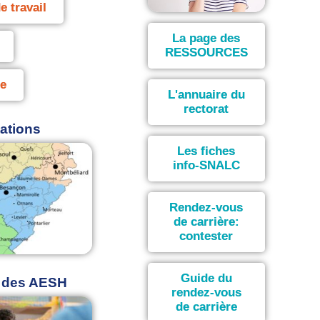
e travail
La page des
RESSOURCES
e
L'annuaire du
rectorat
ations
Les fiches
info-SNALC
Rendez-vous
de carrière:
contester
Guide du
n des AESH
rendez-vous
de carrière