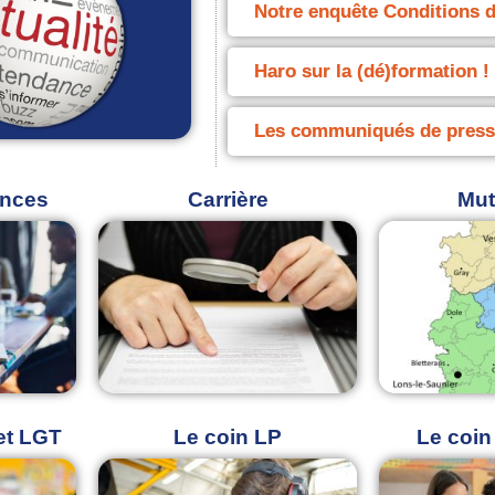
Notre enquête Conditions d
Haro sur la (dé)formation !
Les communiqués de press
ences
Carrière
Mut
et LGT
Le coin LP​
Le coi