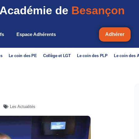
Académie de
Besançon
ifs
Espace Adhérents
Adhérer
ns
Le coin des PE
Collège et LGT
Le coin des PLP
Le coin des
Les Actualités