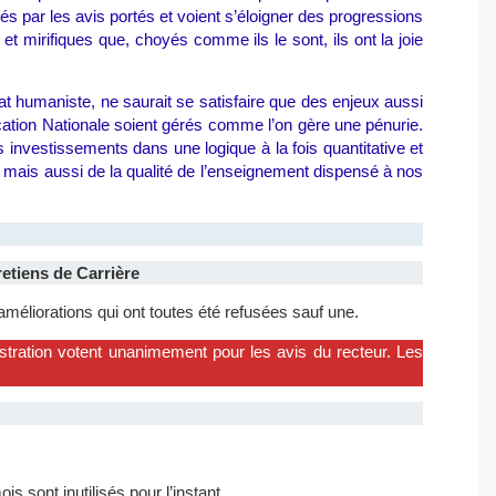
sés par les avis portés et voient s’éloigner des progressions
et mirifiques que, choyés comme ils le sont, ils ont la joie
t humaniste, ne saurait se satisfaire que des enjeux aussi
ucation Nationale soient gérés comme l’on gère une pénurie.
nvestissements dans une logique à la fois quantitative et
es mais aussi de la qualité de l’enseignement dispensé à nos
etiens de Carrière
éliorations qui ont toutes été refusées sauf une.
istration votent unanimement pour les avis du recteur. Les
is sont inutilisés pour l’instant.