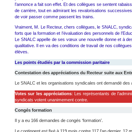
l’annonce a fait son effet. Et des collègues se sentent rabais
de carrière, tout en admirant les revalorisations successives 
de voir passer comme passent les trains.
Vraiment, M. Le Recteur, chers collègues, le SNALC, syndica
forts que la formation et l’évaluation des personnels de l’Ed
Le SNALC appelle de ses vœux une nouvelle donne et à des i
qualitative. Il en va des conditions de travail de nos collègu
élèves.
Les points étudiés par la commission paritaire
Contestation des appréciations du Recteur suite aux Entr
Le SNALC et les organisations syndicales ont demandé des am
Votes sur les appréciations
: Les représentants de l’admin
syndicats votent unanimement contre.
Congés formation
Il y a eu 166 demandes de congés ‘formation’.
Le contingent est fixé à 119 mois contre 117 l’an dernier. 12 mo