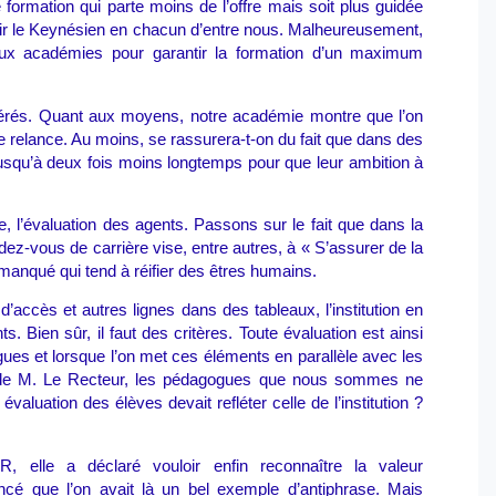
formation qui parte moins de l’offre mais soit plus guidée
avir le Keynésien en chacun d’entre nous. Malheureusement,
ux académies pour garantir la formation d’un maximum
hérés. Quant aux moyens, notre académie montre que l’on
e relance. Au moins, se rassurera-t-on du fait que dans des
usqu’à deux fois moins longtemps pour que leur ambition à
e, l’évaluation des agents. Passons sur le fait que dans la
ez-vous de carrière vise, entre autres, à « S’assurer de la
anqué qui tend à réifier des êtres humains.
d’accès et autres lignes dans des tableaux, l’institution en
 Bien sûr, il faut des critères. Toute évaluation est ainsi
lègues et lorsque l’on met ces éléments en parallèle avec les
vis de M. Le Recteur, les pédagogues que nous sommes ne
aluation des élèves devait refléter celle de l’institution ?
, elle a déclaré vouloir enfin reconnaître la valeur
cé que l’on avait là un bel exemple d’antiphrase. Mais