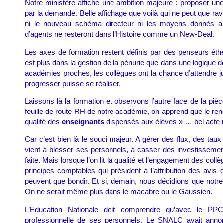
Notre ministère affiche une ambition majeure : proposer une 
par la demande. Belle affichage que voilà qui ne peut que r
ni le nouveau schéma directeur ni les moyens donnés a
d’agents ne resteront dans l’Histoire comme un New-Deal.
Les axes de formation restent définis par des penseurs ét
est plus dans la gestion de la pénurie que dans une logique d
académies proches, les collègues ont la chance d’attendre j
progresser puisse se réaliser.
Laissons là la formation et observons l’autre face de la pièc
feuille de route RH de notre académie, on apprend que le rend
qualité des
enseignants
dispensés aux élèves » … bel acte m
Car c’est bien là le souci majeur. A gérer des flux, des taux 
vient à blesser ses personnels, à casser des investissements.
faite. Mais lorsque l’on lit la qualité et l’engagement des col
principes comptables qui président à l’attribution des a
peuvent que bondir. Et si, demain, nous décidions que notre év
On ne serait même plus dans le macabre ou le Gaussien.
L’Education Nationale doit comprendre qu’avec le PPCR
professionnelle de ses personnels. Le SNALC avait annon