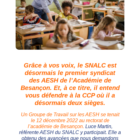
Grâce à vos voix, le SNALC est
désormais le premier syndicat
des AESH de l’Académie de
Besançon. Et, à ce titre, il entend
vous défendre à la CCP où il a
désormais deux sièges.
Un Groupe de Travail sur les AESH se tenait
le 12 décembre 2022 au rectorat de
l’académie de Besançon.
Luce Martin,
référente AESH du SNALC y participait. Elle a
obtenu des avancées que nous demandons