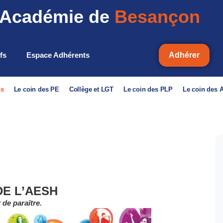
Académie de
Besançon
ifs
Espace Adhérents
Adhérer
ns
Le coin des PE
Collège et LGT
Le coin des PLP
Le coin des
DE L’AESH
 de paraître.