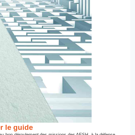
r le guide
 au bon déroulement des missions des AESH, à la défense