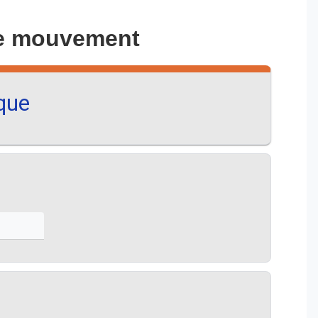
re mouvement
que