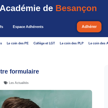
Académie de
Besançon
ifs
Espace Adhérents
Adhérer
ns
Le coin des PE
Collège et LGT
Le coin des PLP
Le coin des
re formulaire
Les Actualités